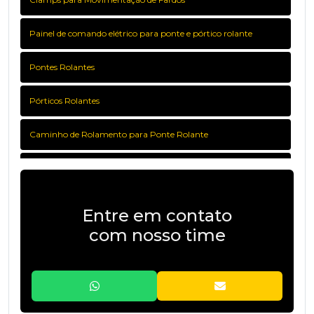
Painel de comando elétrico para ponte e pórtico rolante
Pontes Rolantes
Pórticos Rolantes
Caminho de Rolamento para Ponte Rolante
Colunas para Ponte Rolante
Painel de Comando com Inversor de Frequência
Entre em contato
com nosso time
Painel de Comando Convencional
Viga de Rolamento para Ponte e Pórtico Rolante