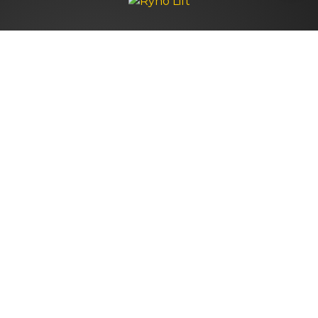
Navegação
HOME
QUEM SOMOS
PRODUTOS
BLOG TÉCNICO
SERVIÇOS
ACONTECE NA RYNOLIFT
CONTATO
INFORMAÇÕES
MAPA DO SITE