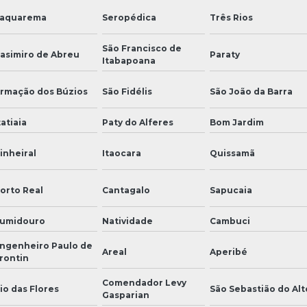
aquarema
Seropédica
Três Rios
São Francisco de
asimiro de Abreu
Paraty
Itabapoana
rmação dos Búzios
São Fidélis
São João da Barra
tatiaia
Paty do Alferes
Bom Jardim
inheiral
Itaocara
Quissamã
orto Real
Cantagalo
Sapucaia
umidouro
Natividade
Cambuci
ngenheiro Paulo de
Areal
Aperibé
rontin
Comendador Levy
io das Flores
São Sebastião do Alt
Gasparian