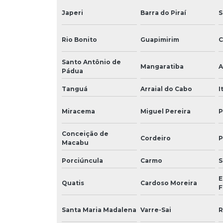
Japeri
Barra do Piraí
S
Rio Bonito
Guapimirim
C
Santo Antônio de
Mangaratiba
A
Pádua
Tanguá
Arraial do Cabo
I
Miracema
Miguel Pereira
P
Conceição de
Cordeiro
P
Macabu
Porciúncula
Carmo
S
E
Quatis
Cardoso Moreira
F
Santa Maria Madalena
Varre-Sai
R