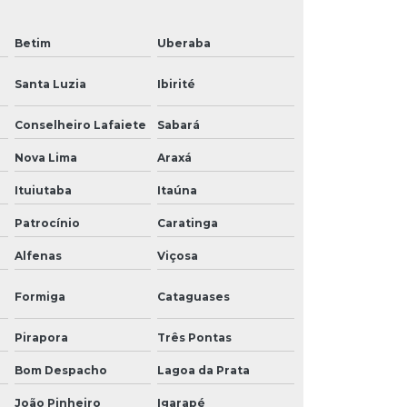
Betim
Uberaba
Santa Luzia
Ibirité
Conselheiro Lafaiete
Sabará
Nova Lima
Araxá
Ituiutaba
Itaúna
Patrocínio
Caratinga
Alfenas
Viçosa
Formiga
Cataguases
Pirapora
Três Pontas
Bom Despacho
Lagoa da Prata
João Pinheiro
Igarapé