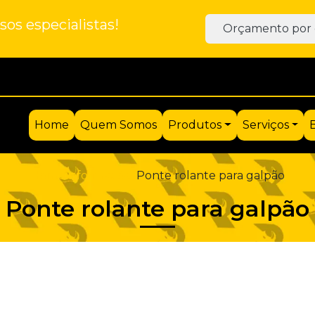
os especialistas!
Orçamento por 
Home
Quem Somos
Produtos
Serviços
Home
Informações
Ponte rolante para galpão
Ponte rolante para galpão