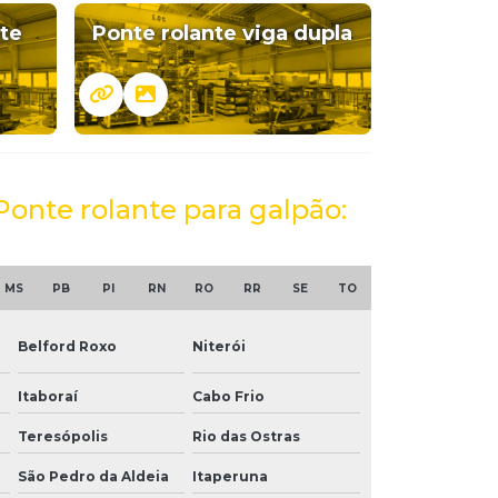
te
Ponte rolante viga dupla
Ponte rolante para galpão:
MS
PB
PI
RN
RO
RR
SE
TO
Belford Roxo
Niterói
Itaboraí
Cabo Frio
Teresópolis
Rio das Ostras
São Pedro da Aldeia
Itaperuna