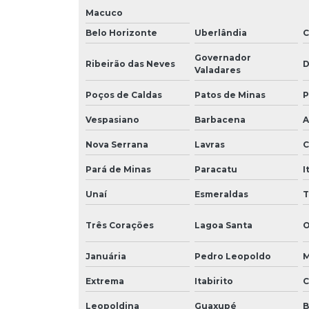
Macuco
Belo Horizonte
Uberlândia
C
Governador
Ribeirão das Neves
D
Valadares
Poços de Caldas
Patos de Minas
P
Vespasiano
Barbacena
A
Nova Serrana
Lavras
C
Pará de Minas
Paracatu
I
Unaí
Esmeraldas
T
Três Corações
Lagoa Santa
O
Januária
Pedro Leopoldo
M
Extrema
Itabirito
C
Leopoldina
Guaxupé
B