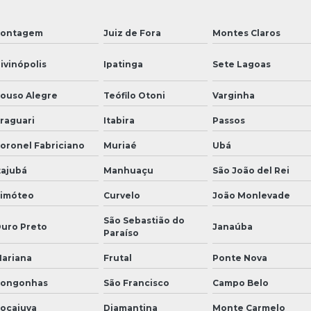
ontagem
Juiz de Fora
Montes Claros
ivinópolis
Ipatinga
Sete Lagoas
ouso Alegre
Teófilo Otoni
Varginha
raguari
Itabira
Passos
oronel Fabriciano
Muriaé
Ubá
tajubá
Manhuaçu
São João del Rei
imóteo
Curvelo
João Monlevade
São Sebastião do
uro Preto
Janaúba
Paraíso
ariana
Frutal
Ponte Nova
ongonhas
São Francisco
Campo Belo
ocaiuva
Diamantina
Monte Carmelo