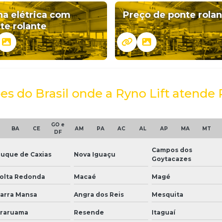
ha elétrica com
Preço de ponte rolan
te rolante
ões do Brasil onde a Ryno Lift atende 
GO e
BA
CE
AM
PA
AC
AL
AP
MA
MT
DF
Campos dos
uque de Caxias
Nova Iguaçu
Goytacazes
olta Redonda
Macaé
Magé
arra Mansa
Angra dos Reis
Mesquita
raruama
Resende
Itaguaí