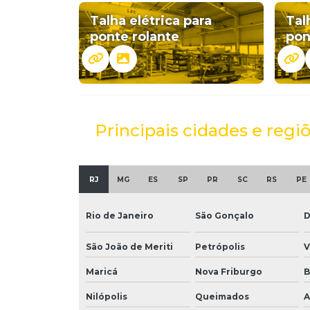
Talha elétrica para
Tal
ponte rolante
pon
Principais cidades e regi
RJ
MG
ES
SP
PR
SC
RS
PE
Rio de Janeiro
São Gonçalo
D
São João de Meriti
Petrópolis
V
Maricá
Nova Friburgo
B
Nilópolis
Queimados
A