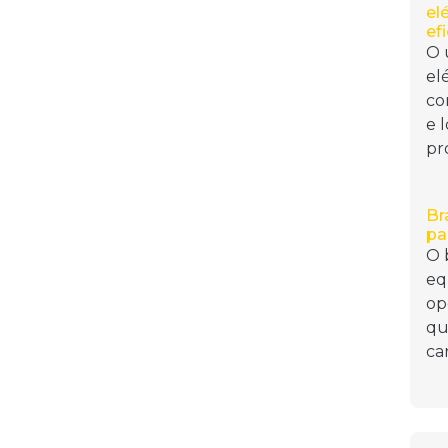
el
ef
O 
el
co
e l
pro
Br
pa
O 
eq
op
qu
ca