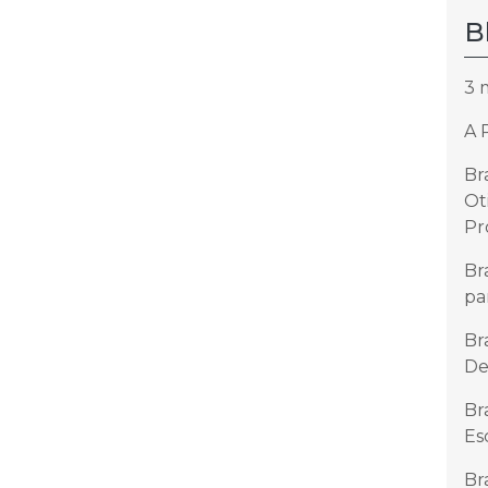
B
3 
A 
Br
Ot
Pr
Br
pa
Br
De
Br
Es
Br