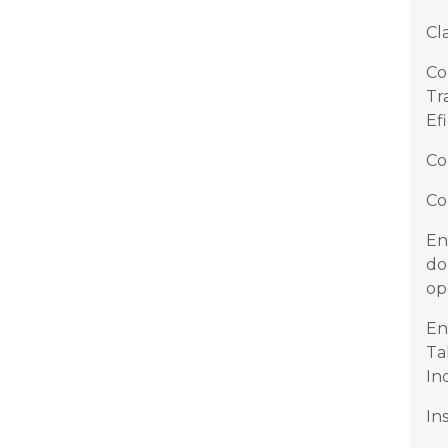
Cl
Co
Tr
Ef
Co
Co
En
do
op
En
Ta
In
In