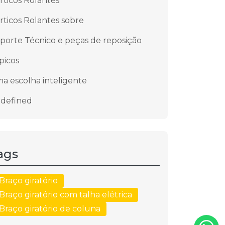
rticos Rolantes
rticos Rolantes sobre
porte Técnico e peças de reposição
picos
a escolha inteligente
defined
ags
Braço giratório
Braço giratório com talha elétrica
Braço giratório de coluna