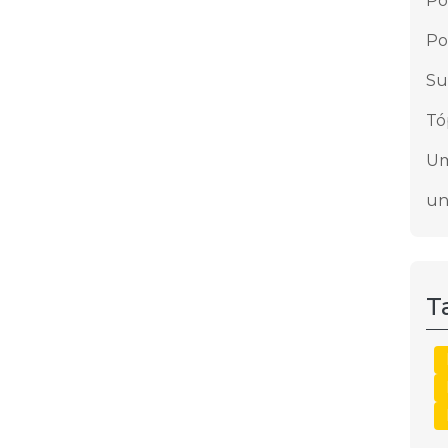
Pó
Po
Su
Tó
Um
un
T