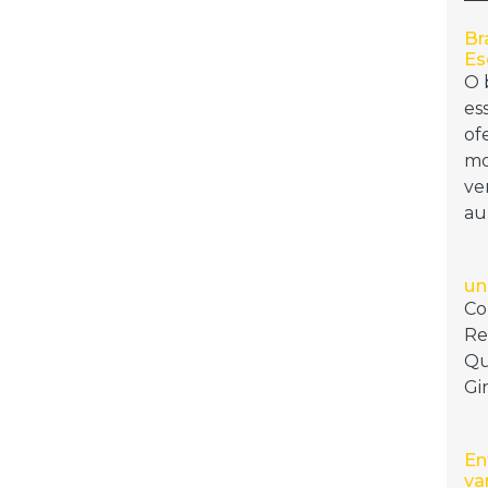
Br
Es
O 
es
of
mo
ve
au
un
Co
Re
Qu
Gi
En
va