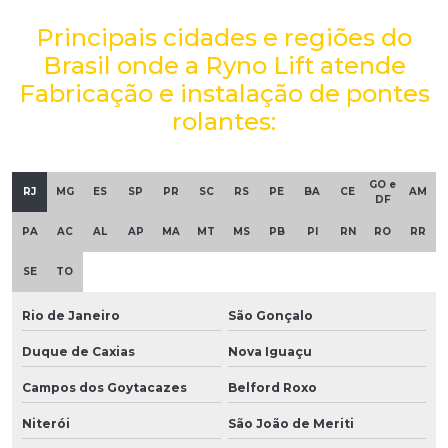
Principais cidades e regiões do
Brasil onde a Ryno Lift atende
Fabricação e instalação de pontes
rolantes:
GO e
RJ
MG
ES
SP
PR
SC
RS
PE
BA
CE
AM
DF
PA
AC
AL
AP
MA
MT
MS
PB
PI
RN
RO
RR
SE
TO
Rio de Janeiro
São Gonçalo
Duque de Caxias
Nova Iguaçu
Campos dos Goytacazes
Belford Roxo
Niterói
São João de Meriti