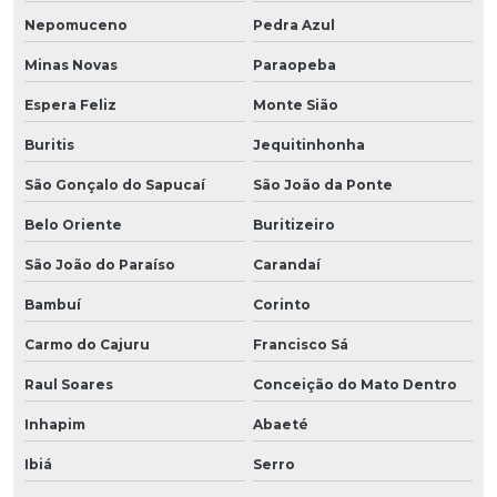
Nepomuceno
Pedra Azul
Minas Novas
Paraopeba
Espera Feliz
Monte Sião
Buritis
Jequitinhonha
São Gonçalo do Sapucaí
São João da Ponte
Belo Oriente
Buritizeiro
São João do Paraíso
Carandaí
Bambuí
Corinto
Carmo do Cajuru
Francisco Sá
Raul Soares
Conceição do Mato Dentro
Inhapim
Abaeté
Ibiá
Serro