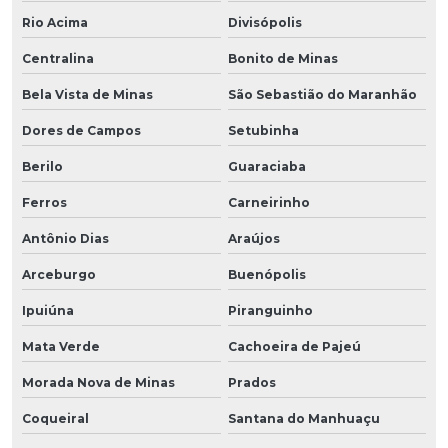
Rio Acima
Divisópolis
Centralina
Bonito de Minas
Bela Vista de Minas
São Sebastião do Maranhão
Dores de Campos
Setubinha
Berilo
Guaraciaba
Ferros
Carneirinho
Antônio Dias
Araújos
Arceburgo
Buenópolis
Ipuiúna
Piranguinho
Mata Verde
Cachoeira de Pajeú
Morada Nova de Minas
Prados
Coqueiral
Santana do Manhuaçu