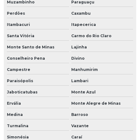
Muzambinho
Paraguaçu
Perdões
Caxambu
Itambacuri
Itapecerica
Santa Vitória
Carmo do Rio Claro
Monte Santo de Minas
Lajinha
Conselheiro Pena
Divino
Campestre
Manhumirim
Paraisópolis
Lambari
Jaboticatubas
Monte Azul
Ervália
Monte Alegre de Minas
Medina
Barroso
Turmalina
Vazante
Simonésia
Caraí