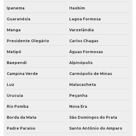
Ipanema
Itaobim
Guaranésia
Lagoa Formosa
Manga
Varzelândia
Presidente Olegário
Carlos Chagas
Matipó
Águas Formosas
Baependi
Alpinópolis
Campina Verde
Carmópolis de Minas
Luz
Malacacheta
Urucuia
Peçanha
Rio Pomba
Nova Era
Borda da Mata
São Domingos do Prata
Padre Paraíso
Santo Antônio do Amparo