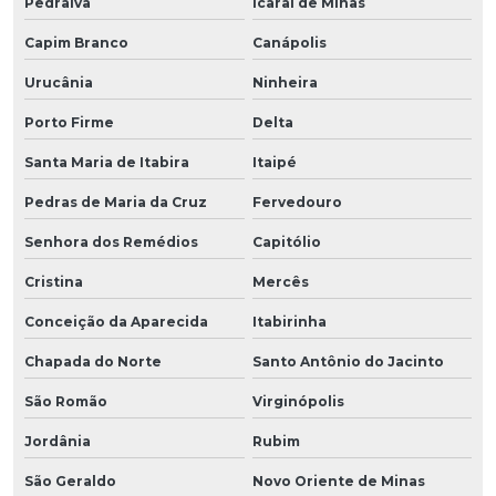
Pedralva
Icaraí de Minas
Capim Branco
Canápolis
Urucânia
Ninheira
Porto Firme
Delta
Santa Maria de Itabira
Itaipé
Pedras de Maria da Cruz
Fervedouro
Senhora dos Remédios
Capitólio
Cristina
Mercês
Conceição da Aparecida
Itabirinha
Chapada do Norte
Santo Antônio do Jacinto
São Romão
Virginópolis
Jordânia
Rubim
São Geraldo
Novo Oriente de Minas