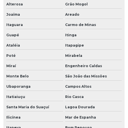
Alterosa
Grão Mogol
Joaíma
Areado
Itaguara
Carmo de Minas
Guapé
Itinga
Ataléia
Itapagipe
Poté
Mirabela
Miraí
Engenheiro Caldas
Monte Belo
São João das Missões
Ubaporanga
Campos Altos
Itatiaiuçu
Rio Casca
Santa Maria do Suaçuí
Lagoa Dourada
Ilicínea
Mar de Espanha
Itapeva
Bom Repouso