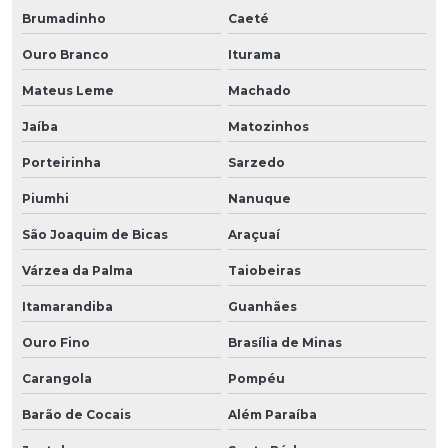
Brumadinho
Caeté
Ouro Branco
Iturama
Mateus Leme
Machado
Jaíba
Matozinhos
Porteirinha
Sarzedo
Piumhi
Nanuque
São Joaquim de Bicas
Araçuaí
Várzea da Palma
Taiobeiras
Itamarandiba
Guanhães
Ouro Fino
Brasília de Minas
Carangola
Pompéu
Barão de Cocais
Além Paraíba