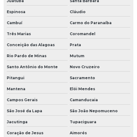
Juatuba
Santa Bárbara
Espinosa
Cláudio
Cambuí
Carmo do Paranaíba
Três Marias
Coromandel
Conceição das Alagoas
Prata
Rio Pardo de Minas
Mutum
Santo Antônio do Monte
Novo Cruzeiro
Pitangui
Sacramento
Mantena
Elói Mendes
Campos Gerais
Camanducaia
São José da Lapa
São João Nepomuceno
Jacutinga
Tupaciguara
Coração de Jesus
Aimorés