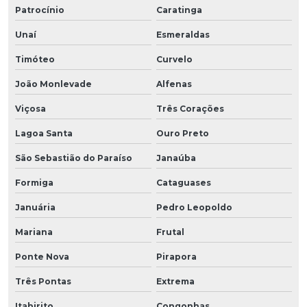
Patrocínio
Caratinga
Unaí
Esmeraldas
Timóteo
Curvelo
João Monlevade
Alfenas
Viçosa
Três Corações
Lagoa Santa
Ouro Preto
São Sebastião do Paraíso
Janaúba
Formiga
Cataguases
Januária
Pedro Leopoldo
Mariana
Frutal
Ponte Nova
Pirapora
Três Pontas
Extrema
Itabirito
Congonhas