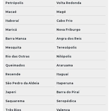
Petrópolis
Volta Redonda
Macaé
Magé
Itaboraí
Cabo Frio
Maricá
Nova Friburgo
Barra Mansa
Angra dos Reis
Mesquita
Teresópolis
Rio das Ostras
Nilópolis
Queimados
Araruama
Resende
Itaguaí
São Pedro da Aldeia
Itaperuna
Japeri
Barra do Piraí
Saquarema
Seropédica
Três Rios
Valença