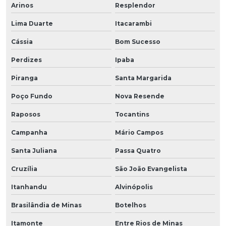
Arinos
Resplendor
Lima Duarte
Itacarambi
Cássia
Bom Sucesso
Perdizes
Ipaba
Piranga
Santa Margarida
Poço Fundo
Nova Resende
Raposos
Tocantins
Campanha
Mário Campos
Santa Juliana
Passa Quatro
Cruzília
São João Evangelista
Itanhandu
Alvinópolis
Brasilândia de Minas
Botelhos
Itamonte
Entre Rios de Minas