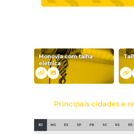
Monovia com talha
Tal
elétrica
Principais cidades e r
RJ
MG
ES
SP
PR
SC
RS
PE