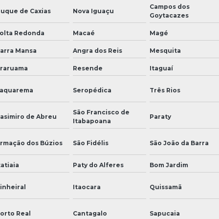
Campos dos
uque de Caxias
Nova Iguaçu
Goytacazes
olta Redonda
Macaé
Magé
arra Mansa
Angra dos Reis
Mesquita
raruama
Resende
Itaguaí
aquarema
Seropédica
Três Rios
São Francisco de
asimiro de Abreu
Paraty
Itabapoana
rmação dos Búzios
São Fidélis
São João da Barra
tatiaia
Paty do Alferes
Bom Jardim
inheiral
Itaocara
Quissamã
orto Real
Cantagalo
Sapucaia