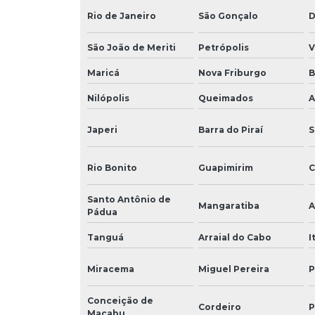
Rio de Janeiro
São Gonçalo
D
São João de Meriti
Petrópolis
V
Maricá
Nova Friburgo
B
Nilópolis
Queimados
A
Japeri
Barra do Piraí
S
Rio Bonito
Guapimirim
C
Santo Antônio de
Mangaratiba
A
Pádua
Tanguá
Arraial do Cabo
I
Miracema
Miguel Pereira
P
Conceição de
Cordeiro
P
Macabu