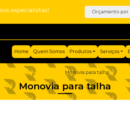
os especialistas!
Orçamento por 
Home
Quem Somos
Produtos
Serviços
Home
Informações
Monovia para talha
Monovia para talha