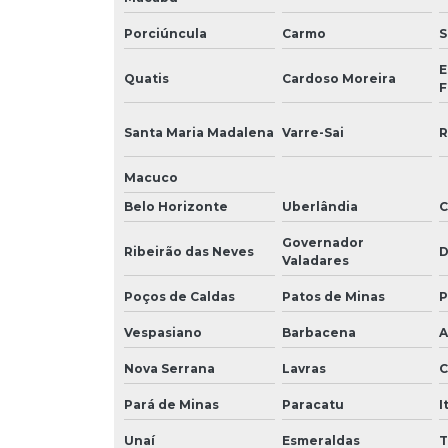
Porciúncula
Carmo
S
E
Quatis
Cardoso Moreira
F
Santa Maria Madalena
Varre-Sai
R
Macuco
Belo Horizonte
Uberlândia
C
Governador
Ribeirão das Neves
D
Valadares
Poços de Caldas
Patos de Minas
P
Vespasiano
Barbacena
A
Nova Serrana
Lavras
C
Pará de Minas
Paracatu
I
Unaí
Esmeraldas
T