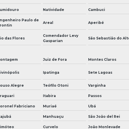
umidouro
Natividade
Cambuci
ngenheiro Paulo de
Areal
Aperibé
rontin
Comendador Levy
io das Flores
São Sebastião do Alt
Gasparian
ontagem
Juiz de Fora
Montes Claros
ivinópolis
Ipatinga
Sete Lagoas
ouso Alegre
Teófilo Otoni
Varginha
raguari
Itabira
Passos
oronel Fabriciano
Muriaé
Ubá
tajubá
Manhuaçu
São João del Rei
imóteo
Curvelo
João Monlevade