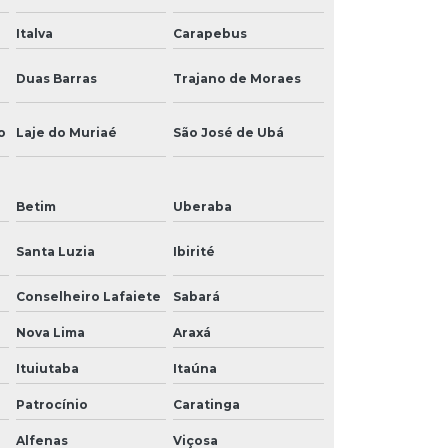
Italva
Carapebus
Duas Barras
Trajano de Moraes
o
Laje do Muriaé
São José de Ubá
Betim
Uberaba
Santa Luzia
Ibirité
Conselheiro Lafaiete
Sabará
Nova Lima
Araxá
Ituiutaba
Itaúna
Patrocínio
Caratinga
Alfenas
Viçosa