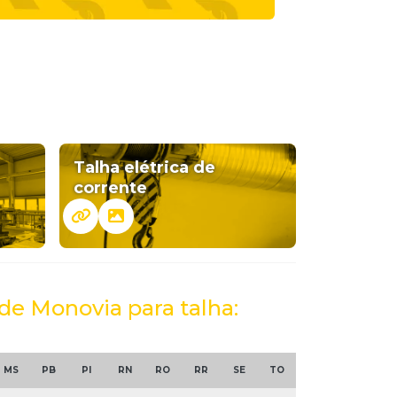
Talha elétrica de
corrente
nde Monovia para talha:
MS
PB
PI
RN
RO
RR
SE
TO