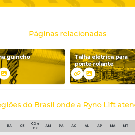
Páginas relacionadas
ha guincho
Talha elétrica para
ponte rolante
egiões do Brasil onde a Ryno Lift ate
GO e
BA
CE
AM
PA
AC
AL
AP
MA
MT
DF